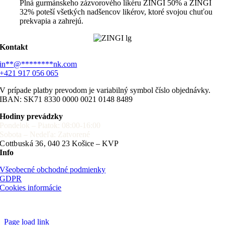
Plná gurmánskeho zázvorového likéru ZINGI 50% a ZINGI
32% poteší všetkých nadšencov likérov, ktoré svojou chuťou
prekvapia a zahrejú.
Kontakt
in
**
@
********
nk.com
+421 917 056 065
V prípade platby prevodom je variabilný symbol číslo objednávky.
IBAN: SK71 8330 0000 0021 0148 8489
Hodiny prevádzky
Pondelok – Piatok: 08:00-16:00
Sobota – Nedeľa: Zatvorené
Cottbuská 36,
040 23 Košice – KVP
Info
Všeobecné obchodné podmienky
GDPR
Cookies informácie
Page load link