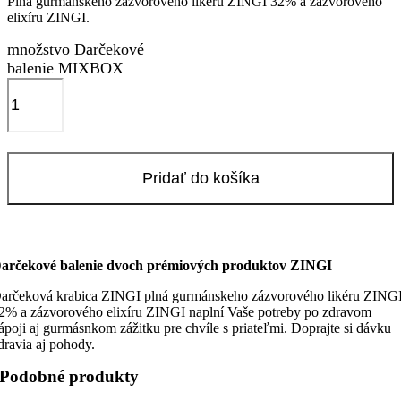
Plná gurmánskeho zázvorového likéru ZINGI 32% a zázvorového
elixíru ZINGI.
množstvo Darčekové
balenie MIXBOX
Pridať do košíka
arčekové balenie dvoch prémiových produktov ZINGI
arčeková krabica ZINGI plná gurmánskeho zázvorového likéru ZING
2% a zázvorového elixíru ZINGI naplní Vaše potreby po zdravom
ápoji aj gurmásnkom zážitku pre chvíle s priateľmi. Doprajte si dávku
dravia aj pohody.
Podobné produkty