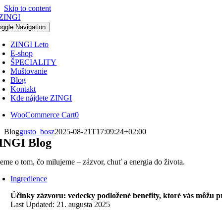
Skip to content
oggle Navigation
ZINGI Leto
E-shop
ŠPECIALITY
Muštovanie
Blog
Kontakt
Kde nájdete ZINGI
WooCommerce Cart
0
Blog
gusto_bosz
2025-08-21T17:09:24+02:00
INGI Blog
šeme o tom, čo milujeme – zázvor, chuť a energia do života.
Ingredience
Účinky zázvoru: vedecky podložené benefity, ktoré vás môžu 
Last Updated: 21. augusta 2025