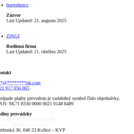
Ingredience
Zázvor
Last Updated: 21. augusta 2025
ZINGI
Rodinná firma
Last Updated: 21. októbra 2025
ntakt
**
@
********
nk.com
21 917 056 065
prípade platby prevodom je variabilný symbol číslo objednávky.
AN: SK71 8330 0000 0021 0148 8489
diny prevádzky
ndelok – Piatok: 08:00-16:00
bota – Nedeľa: Zatvorené
ttbuská 36,
040 23 Košice – KVP