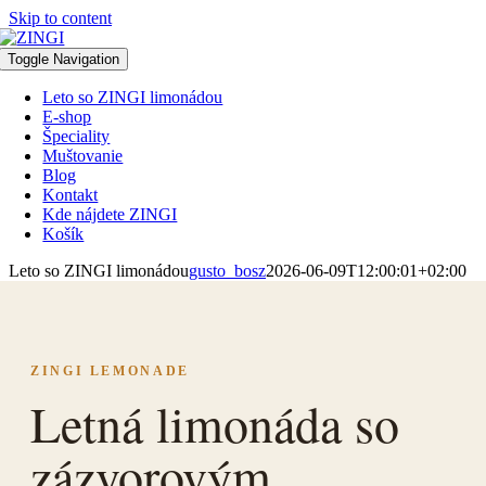
Skip to content
Toggle Navigation
Leto so ZINGI limonádou
E-shop
Špeciality
Muštovanie
Blog
Kontakt
Kde nájdete ZINGI
Košík
Leto so ZINGI limonádou
gusto_bosz
2026-06-09T12:00:01+02:00
ZINGI LEMONADE
Letná limonáda so
zázvorovým