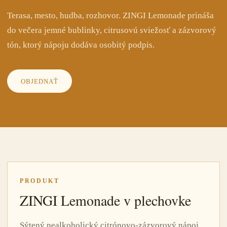
Terasa, mesto, hudba, rozhovor. ZINGI Lemonade prináša
do večera jemné bublinky, citrusovú sviežosť a zázvorový
tón, ktorý nápoju dodáva osobitý podpis.
OBJEDNAŤ
PRODUKT
ZINGI Lemonade v plechovke
Sýtený nealkoholický citrónovo-zázvorový nápoj