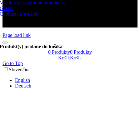
Všeobecné obchodné podmienky
GDPR
Cookies informácie
Page load link
Produkt(y) pridané do košíka
0
Produkty
0
Produkty
Košík
Košík
Go to Top
Slovenčina
English
Deutsch