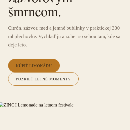
šmrncom.
Citrón, zázvor, med a jemné bublinky v praktickej 330
ml plechovke. Vychlaď ju a zober so sebou tam, kde sa
deje leto.
KÚPIŤ LIMONÁDU
POZRIEŤ LETNÉ MOMENTY